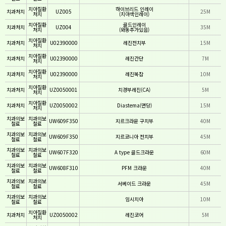
치아질환
하이브리드 인레이
치과처치
UZ005
25M
처치
(치아색인레이)
치아질환
골드인레이
치과처치
UZ004
35M
처치
(와동추가있음)
치아질환
치과처치
U02390000
레진전치부
15M
처치
치아질환
치과처치
U02390000
레진간단
7M
처치
치아질환
치과처치
U02390000
레진복잡
10M
처치
치아질환
치과처치
UZ0050001
치경부레진(CA)
5M
처치
치아질환
치과처치
UZ0050002
Diastema(면당)
15M
처치
치과의보
치과의보
UW609F350
지르크라운 구치부
40M
철료
철료
치과의보
치과의보
UW609F350
지르코니아 전치부
45M
철료
철료
치과의보
치과의보
UW607F320
A type 골드크라운
60M
철료
철료
치과의보
치과의보
UW608F310
PFM 크라운
40M
철료
철료
치과의보
치과의보
서베이드 크라운
45M
철료
철료
치과의보
치과의보
임시치아
10M
철료
철료
치아질환
치과처치
UZ0050002
레진코어
5M
처치