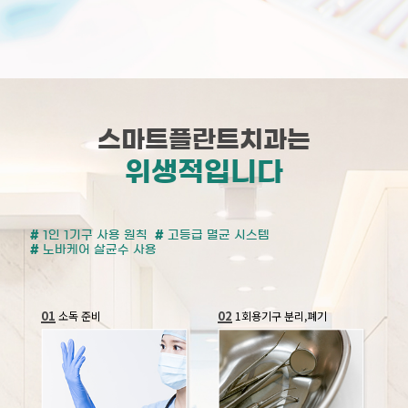
스마트플란트치과는
위생적입니다
#
1인 1기구 사용 원칙
#
고등급 멸균 시스템
#
노바케어 살균수 사용
01
02
소독 준비
1회용기구 분리,폐기