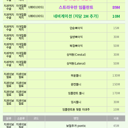
치과처치
치아질환
스트라우만 임플란트
89M
UB0010051
수술
처치
치과처치
치아질환
네비게이션 (치당 2M 추가)
10M
UB0010051
수술
처치
치과처치
치아질환
단순뼈이식
15M
수술
처치
치과처치
치아질환
일반뼈이식
30M
수술
처치
치과처치
치아질환
복잡뼈이식
50M
수술
처치
치과처치
치아질환
상악동(Crestal)
30M
수술
처치
치과처치
치아질환
상악동(Lateral)
50M
수술
처치
치과의보
치과의보
부분틀니
130M
철료
철료
치과의보
치과의보
완전틀니
150M
철료
철료
치과의보
치과의보
임플란트 틀니
170M
철료
철료
치과의보
치과의보
임시틀니
30M
철료
철료
임플란트용 맞춤 지대주
10M
분류
소분류
코드
명칭
비용
치과의보
치과의보
보철추가 pontic
45M
철료
철료