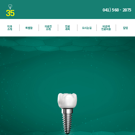
[스마트플란트치과] 상담 문의가 도착했습니다. 성명: 테스트 연락처: 010-
2530-8691
041) 568 - 2875
치과
의료진
진료
비급여
특별함
오시는길
칼럼
소개
소개
과목
진료비용