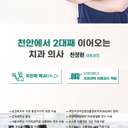
천안에서 2대째
이어오는
치과 의사
천정현
대표원장
보건복지부 지정 통합치의학 과정 수료
대한구강악안면임플란트학회(KAOMI) 정회원
단국대학교 졸업
대한턱관절협회 턱관절질환 연수 수료
서울대학교 치의학대학원 임플란트 연수 수료
오스템 임플란트 임상 자문위원
前
국립원주의료원 치과 과장
포인트닉스 임플란트 임상 자문위원