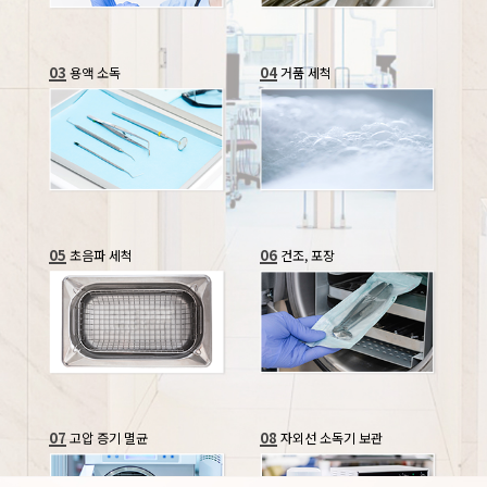
03
04
용액 소독
거품 세척
05
06
초음파 세척
건조, 포장
07
08
고압 증기 멸균
자외선 소독기 보관