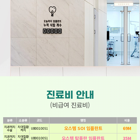
진료비 안내
(비급여 진료비)
분류
소분류
코드
명칭
비용
치과처치
치아질환
오스템 SOI 임플란트
69M
UB0010051
수술
처치
치과처치
치아질환
오스템 탑플란 임플란트
35M
UB0010051
수술
처치