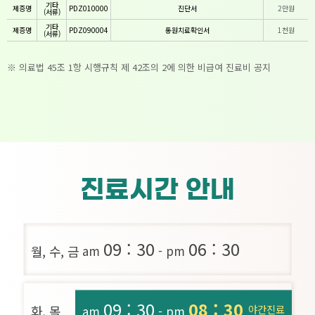
기타
제증명
PDZ010000
진단서
2만원
(서류)
기타
제증명
PDZ090004
통원치료확인서
1천원
(서류)
※ 의료법 45조 1항 시행규칙 제 42조의 2에 의한 비급여 진료비 공지
진료시간 안내
09 : 30
06 : 30
am
- pm
월, 수, 금
09 : 30
08 : 30
야간진료
화, 목
am
- pm