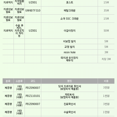
치아질환
치과처치
UZ001
포스트
15M
처치
치과의보
치과의보
UW607F310
메탈크라운
35M
철료
철료
치과의보
치과의보
소아 SSC 크라운
15M
철료
철료
수술 후
처치,
치과처치
치주조직
UZ001
이갈이장치
50M
의 처치
등
비보험 발치
5M
교정 발치
5M
resin hole
3M
타치과 유지장치
치당 3M
재부착
분류
소분류
코드
명칭
비용
당사 치과치료 확인서
기타
3천원
제증명
PDZ090007
(보험회사 제출용)
(서류)
기타
차트복사
제증명
PDZ110101
1천원
(서류)
(보험회사 제출용)
기타
제증명
PDZ090007
진료확인서
3천원
(서류)
기타
제증명
수술확인서
1만원
(서류)